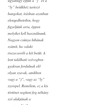
ugyanúgy ejtjük a “j” és a
“ly” betűkhöz tartozó
hangokat, írásban azonban
elengedhetetlen, hogy
figyeljünk arra, éppen
melyiket kell használnunk.
Nagyon csúnya hibának
számít, ha valaki
összecseréli a két betűt. A
lent található szövegben
gyakran fordulnak elő
olyan szavak, amikben
vagy a “j”, vagy az “ly”
szerepel. Remélem, ez a kis
történet segíteni fog néhány
szó alakjának a