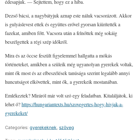
édesapjuk. — Sejtettem, hogy ez a hiba.
Dezső bácsi, a nagybátyjuk aznap este náluk vacsorázott. Akkor
is gulyáslevest ettek és együttes erővel gyorsan kiürítették a
fazekat, amiben főtt. Vacsora után a felnőttek még sokáig
beszélgettek a régi szép időkről.
Mira és az öccse feszült figyelemmel hallgatta a mókás
történeteket, amikben a szüleik még ugyanolyan gyerekek voltak,
mint ők most és az elbeszélések tanúsága szerint legalább annyi
huncutságot elkövettek, mint ők, a gyerekeik mostanában.
Emlékeztek? Miráról már volt szó egy feladatban. Kitaláljátok, ki
lehet ő?
https://hungariantexts.hu/szovegertes-hogy-hivjak-a-
gyerekeket/
Categories:
gyerekeknek
,
szöveg