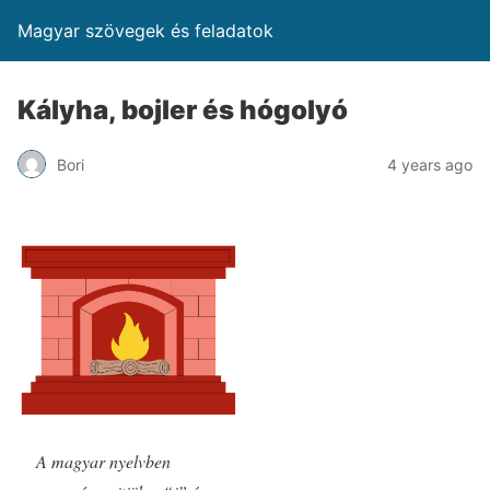
Magyar szövegek és feladatok
Kályha, bojler és hógolyó
Bori
4 years ago
A magyar nyelvben