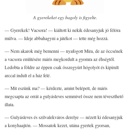
A gyerekeket egy bagoly is figyelte.
— Gyerekek! Vacsora! — kiáltott ki nekik édesanyjuk jó félóra
múlva. — Ideje abbahagyni a játékot — tette még hozzá.
— Nem akarok még bemenni — nyafogott Mira, de az öccsének
a vacsora említésére máris megkordult a gyomra az éhségtől.
Ledobta a földre az éppen csak összegyúrt hógolyót és kipirult
arccal indult el a ház felé.
— Mit eszünk ma? — kérdezte, amint belépett, de máris
megcsapta az orrát a gulyásleves semmivel össze nem téveszthető
illata.
— Gulyásleves és szilvalekváros derelye — nézett ki édesanyjuk
a konyhaajtón. — Mossatok kezet, utána gyertek gyorsan,