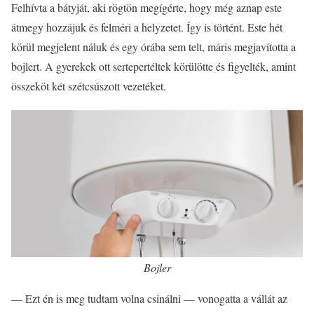
Felhívta a bátyját, aki rögtön megígérte, hogy még aznap este
átmegy hozzájuk és felméri a helyzetet. Így is történt. Este hét
körül megjelent náluk és egy órába sem telt, máris megjavította a
bojlert. A gyerekek ott sertepertéltek körülötte és figyelték, amint
összeköt két szétcsúszott vezetéket.
Bojler
— Ezt én is meg tudtam volna csinálni — vonogatta a vállát az