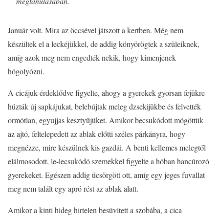
megtanulásában.
Január volt. Mira az öccsével játszott a kertben. Még nem
készültek el a leckéjükkel, de addig könyörögtek a szüleiknek,
amíg azok meg nem engedték nekik, hogy kimenjenek
hógolyózni.
A cicájuk érdeklődve figyelte, ahogy a gyerekek gyorsan fejükre
húzták új sapkájukat, belebújtak meleg dzsekijükbe és felvették
ormótlan, egyujjas kesztyűjüket. Amikor becsukódott mögöttük
az ajtó, feltelepedett az ablak előtti széles párkányra, hogy
megnézze, mire készülnek kis gazdái. A benti kellemes melegtől
elálmosodott, le-lecsukódó szemekkel figyelte a hóban hancúrozó
gyerekeket. Egészen addig ücsörgött ott, amíg egy jeges fuvallat
meg nem talált egy apró rést az ablak alatt.
Amikor a kinti hideg hirtelen besüvített a szobába, a cica