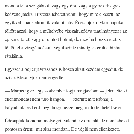
mondta fel a szolgálatot, vagy egy óra, vagy a gyerekek egyik
kedvenc játéka. Biztosra lehetett venni, hogy mire elkészül az
egyikkel, máris elromlik valami más. Édesapjuk olykor napokat
töltött azzal, hogy a műhelyébe visszahúzódva tanulmányozza az
éppen eltörött vagy elromlott holmit, de még ha hosszú időt is
töltött el a vizsgálódással, végül szinte mindig sikerült a hibára
rátalálnia.
Egyszer a bojler javításához is hozzá akart kezdeni egyedül, de
azt az édesanyjuk nem engedte.
— Márpedig ezt egy szakember fogja megjavítani — jelentette ki
ellentmondást nem tűrő hangon. — Szerintem telefonálj a
bátyádnak, és kérd meg, hogy nézze meg, mi történhetett vele.
Édesapjuk komoran motyogott valamit az orra alá, de nem lehetett
pontosan érteni, mit akar mondani. De végül nem ellenkezett.