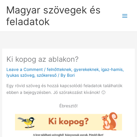
Skip
Magyar szövegek és
to
content
feladatok
Ki kopog az ablakon?
Leave a Comment
/
felnőtteknek
,
gyerekeknek
,
igaz-hamis
,
lyukas szöveg
,
szókereső
/ By
Bori
Egy rövid szöveg és hozzá kapcsolódó feladatok találhatók
ebben a bejegyzésben. Jó szórakozást kívánok! 🙂
Ébresztő!